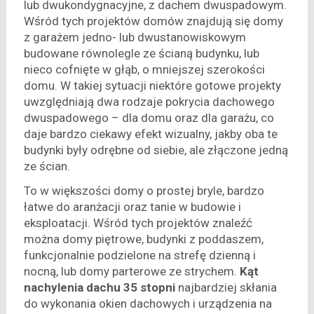
lub dwukondygnacyjne, z dachem dwuspadowym.
Wśród tych projektów domów znajdują się domy
z garażem jedno- lub dwustanowiskowym
budowane równolegle ze ścianą budynku, lub
nieco cofnięte w głąb, o mniejszej szerokości
domu. W takiej sytuacji niektóre gotowe projekty
uwzględniają dwa rodzaje pokrycia dachowego
dwuspadowego – dla domu oraz dla garażu, co
daje bardzo ciekawy efekt wizualny, jakby oba te
budynki były odrębne od siebie, ale złączone jedną
ze ścian.
To w większości domy o prostej bryle, bardzo
łatwe do aranżacji oraz tanie w budowie i
eksploatacji. Wśród tych projektów znaleźć
można domy piętrowe, budynki z poddaszem,
funkcjonalnie podzielone na strefę dzienną i
nocną, lub domy parterowe ze strychem.
Kąt
nachylenia dachu 35 stopni
najbardziej skłania
do wykonania okien dachowych i urządzenia na