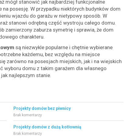
ż mógł stanowić jak najbardziej funkcjonalne
e na posesję. W przypadku niektórych budynków dom
wieniu wjazdu do garażu w nietypowy sposób. W
aż stanowi odrębną część wystroju całego domu.
b zamierzony zaburza symetrię i sprawia, że dom
rdowego charakteru.
skowym
są niezwykle popularne i chętnie wybierane
 potrzebne każdemu, bez względu na miejsce
ię zarówno na posesjach miejskich, jak i na wiejskich
ać wyboru domu z takim garażem dla własnego
jak najlepszym stanie.
Projekty domów bez piwnicy
Brak komentarzy
Projekty domów z dużą kotłownią
Brak komentarzy