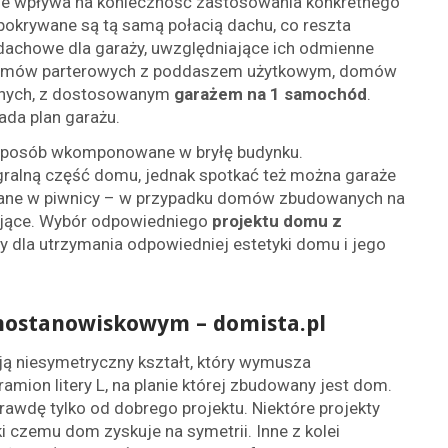
ie wpływa na konieczność zastosowania konkretnego
okrywane są tą samą połacią dachu, co reszta
 dachowe dla garaży, uwzględniające ich odmienne
 domów parterowych z poddaszem użytkowym, domów
innych, z dostosowanym
garażem na 1 samochód
.
da plan garażu.
sposób wkomponowane w bryłę budynku.
gralną część domu, jednak spotkać też można garaże
owane w piwnicy – w przypadku domów zbudowanych na
tojące. Wybór odpowiedniego
projektu domu z
y dla utrzymania odpowiedniej estetyki domu i jego
nostanowiskowym – domista.pl
ą niesymetryczny kształt, który wymusza
amion litery L, na planie której zbudowany jest dom.
rawdę tylko od dobrego projektu. Niektóre projekty
i czemu dom zyskuje na symetrii. Inne z kolei