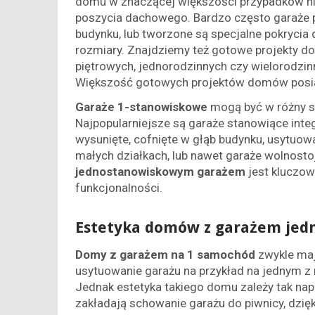
domu w znaczącej większości przypadków n
poszycia dachowego. Bardzo często garaże p
budynku, lub tworzone są specjalne pokrycia
rozmiary. Znajdziemy też gotowe projekty
piętrowych, jednorodzinnych czy wielorodz
Większość gotowych projektów domów posia
Garaże 1-stanowiskowe
mogą być w różny 
Najpopularniejsze są garaże stanowiące inte
wysunięte, cofnięte w głąb budynku, usytu
małych działkach, lub nawet garaże wolnos
jednostanowiskowym garażem
jest kluczow
funkcjonalności.
Estetyka domów z garażem jed
Domy z garażem na 1 samochód
zwykle maj
usytuowanie garażu na przykład na jednym z r
Jednak estetyka takiego domu zależy tak nap
zakładają schowanie garażu do piwnicy, dzięk