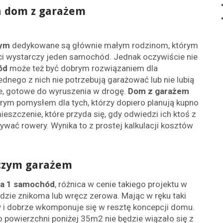
a dom z garażem
wym
dedykowane są głównie małym rodzinom, którym
i wystarczy jeden samochód. Jednak oczywiście nie
ód
może też być dobrym rozwiązaniem dla
ednego z nich nie potrzebują garażować lub nie lubią
zie, gotowe do wyruszenia w drogę.
Dom z garażem
ym pomysłem dla tych, którzy dopiero planują kupno
mieszczenie, które przyda się, gdy odwiedzi ich ktoś z
ć rowery. Wynika to z prostej kalkulacji kosztów
czym garażem
na 1 samochód
, różnica w cenie takiego projektu w
dzie znikoma lub wręcz zerowa. Mając w ręku taki
 i dobrze wkomponuje się w resztę koncepcji domu.
 powierzchni poniżej 35m2 nie będzie wiązało się z