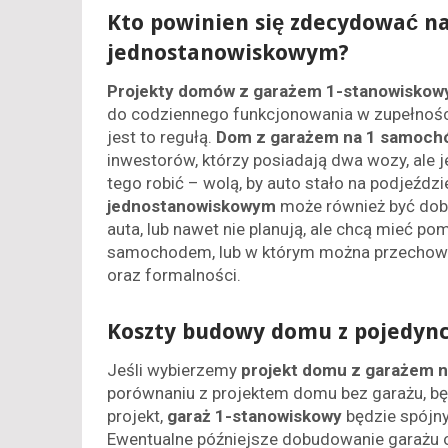
Kto powinien się zdecydować n
jednostanowiskowym?
Projekty domów z garażem 1-stanowisko
do codziennego funkcjonowania w zupełnośc
jest to regułą.
Dom z garażem na 1 samoch
inwestorów, którzy posiadają dwa wozy, ale j
tego robić – wolą, by auto stało na podjeźd
jednostanowiskowym
może również być dobr
auta, lub nawet nie planują, ale chcą mieć po
samochodem, lub w którym można przechowywa
oraz formalności.
Koszty budowy domu z pojedyn
Jeśli wybierzemy
projekt domu z garażem 
porównaniu z projektem domu bez garażu, bę
projekt,
garaż 1-stanowiskowy
będzie spójny
Ewentualne późniejsze dobudowanie garażu o