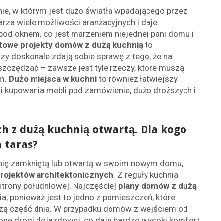
ie, w którym jest dużo światła wpadającego przez
arza wiele możliwości aranżacyjnych i daje
pod oknem, co jest marzeniem niejednej pani domu i
towe projekty domów z dużą kuchnią
to
rzy doskonale zdają sobie sprawę z tego, że na
zczędzać – zawsze jest tyle rzeczy, które muszą
am.
Dużo miejsca w kuchni
to również łatwiejszy
 kupowania mebli pod zamówienie, dużo droższych i
h z dużą kuchnią otwartą. Dla kogo
 taras?
chnię zamkniętą lub otwartą w swoim nowym domu,
rojektów architektonicznych
. Z reguły kuchnia
strony południowej. Najczęściej
plany domów z dużą
a, ponieważ jest to jedno z pomieszczeń, które
zą część dnia. W przypadku domów z wejściem od
ronę drogi dojazdowej, co daje bardzo wysoki komfort