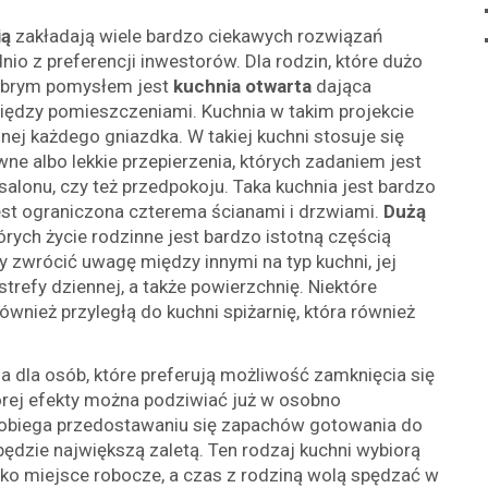
ią
zakładają wiele bardzo ciekawych rozwiązań
io z preferencji inwestorów. Dla rodzin, które dużo
dobrym pomysłem jest
kuchnia otwarta
dająca
dzy pomieszczeniami. Kuchnia w takim projekcie
nej każdego gniazdka. W takiej kuchni stosuje się
uwne albo lekkie przepierzenia, których zadaniem jest
 salonu, czy też przedpokoju. Taka kuchnia jest bardzo
jest ograniczona czterema ścianami i drzwiami.
Dużą
órych życie rodzinne jest bardzo istotną częścią
 zwrócić uwagę między innymi na typ kuchni, jej
efy dziennej, a także powierzchnię. Niektóre
wnież przyległą do kuchni spiżarnię, która również
ja dla osób, które preferują możliwość zamknięcia się
tórej efekty można podziwiać już w osobno
biega przedostawaniu się zapachów gotowania do
ędzie największą zaletą. Ten rodzaj kuchni wybiorą
jako miejsce robocze, a czas z rodziną wolą spędzać w