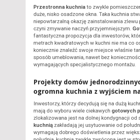
Przestronna kuchnia
to zwykle pomieszczen
duże, nisko osadzone okna. Taka kuchnia stw
niepowtarzalną okazję zainstalowania zlewu 
czyni zmywanie naczyń przyjemniejszym.
Go
fantastyczna propozycja dla inwestorów, któ
metrach kwadratowych w kuchni nie ma co os
koniecznie znaleźć swoje miejsce właśnie t
sposób umeblowania, nawet bez konieczności
wymagających specjalistycznego montażu.
Projekty domów jednorodzinnyc
ogromna kuchnia z wyjściem na
Inwestorzy, którzy decydują się na dużą ku
mają do wyboru wiele ciekawych
gotowych p
zlokalizowana jest na dolnej kondygnacji od 
kuchnią
zakładają jej usytuowanie od południ
wymagają dobrego doświetlenia przez więks
południa, kuchnia zwykle zwrócona jest w st