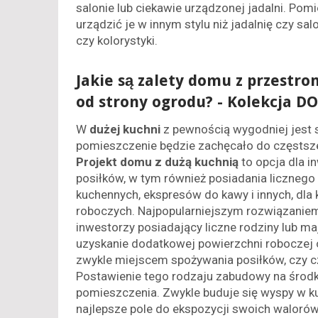
salonie lub ciekawie urządzonej jadalni. Pom
urządzić je w innym stylu niż jadalnię czy sa
czy kolorystyki.
Jakie są zalety domu z przestro
od strony ogrodu? - Kolekcja D
W
dużej kuchni
z pewnością wygodniej jest 
pomieszczenie będzie zachęcało do częstsz
Projekt domu z dużą kuchnią
to opcja dla i
posiłków, w tym również posiadania licznego
kuchennych, ekspresów do kawy i innych, dla 
roboczych. Najpopularniejszym rozwiązanie
inwestorzy posiadający liczne rodziny lub 
uzyskanie dodatkowej powierzchni roboczej 
zwykle miejscem spożywania posiłków, czy czy
Postawienie tego rodzaju zabudowy na środk
pomieszczenia. Zwykle buduje się wyspy w ku
najlepsze pole do ekspozycji swoich walorów