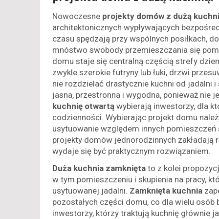
Nowoczesne
projekty domów z dużą kuchn
architektonicznych wypływających bezpośredn
czasu spędzają przy wspólnych posiłkach, 
mnóstwo swobody przemieszczania się pomię
domu staje się centralną częścią strefy dzien
zwykle szerokie futryny lub łuki, drzwi przes
nie rozdzielać drastycznie kuchni od jadalni i
jasna, przestronna i wygodna, ponieważ nie 
kuchnię otwartą
wybierają inwestorzy, dla kt
codzienności. Wybierając projekt domu należy
usytuowanie względem innych pomieszczeń str
projekty domów jednorodzinnych zakładają ró
wydaje się być praktycznym rozwiązaniem.
Duża kuchnia zamknięta
to z kolei propozyc
w tym pomieszczeniu i skupienia na pracy, k
usytuowanej jadalni.
Zamknięta kuchnia
zapo
pozostałych części domu, co dla wielu osób b
inwestorzy, którzy traktują kuchnię głównie 