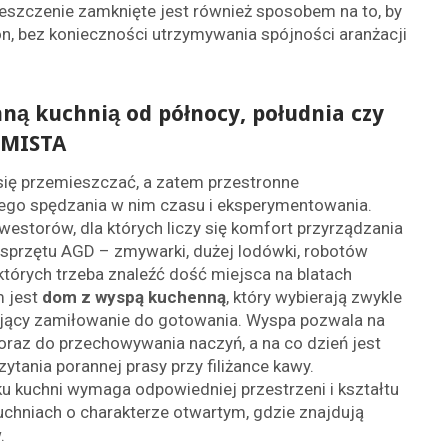
ieszczenie zamknięte jest również sposobem na to, by
lon, bez konieczności utrzymywania spójności aranżacji
nną kuchnią od północy, południa czy
OMISTA
się przemieszczać, a zatem przestronne
ego spędzania w nim czasu i eksperymentowania.
nwestorów, dla których liczy się komfort przyrządzania
 sprzętu AGD – zmywarki, dużej lodówki, robotów
których trzeba znaleźć dość miejsca na blatach
m jest
dom z wyspą kuchenną
, który wybierają zwykle
mający zamiłowanie do gotowania. Wyspa pozwala na
oraz do przechowywania naczyń, a na co dzień jest
tania porannej prasy przy filiżance kawy.
u kuchni wymaga odpowiedniej przestrzeni i kształtu
chniach o charakterze otwartym, gdzie znajdują
.