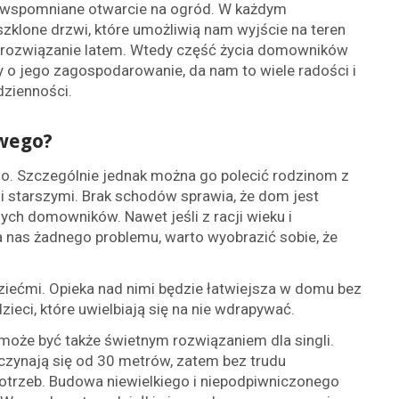
 wspomniane otwarcie na ogród. W każdym
lone drzwi, które umożliwią nam wyjście na teren
łe rozwiązanie latem. Wtedy część życia domowników
 o jego zagospodarowanie, da nam to wiele radości i
dzienności.
owego?
o. Szczególnie jednak można go polecić rodzinom z
 starszymi. Brak schodów sprawia, że dom jest
ych domowników. Nawet jeśli z racji wieku i
a nas żadnego problemu, warto wyobrazić sobie, że
ziećmi. Opieka nad nimi będzie łatwiejsza w domu bez
ieci, które uwielbiają się na nie wdrapywać.
 może być także świetnym rozwiązaniem dla singli.
ynają się od 30 metrów, zatem bez trudu
otrzeb. Budowa niewielkiego i niepodpiwniczonego