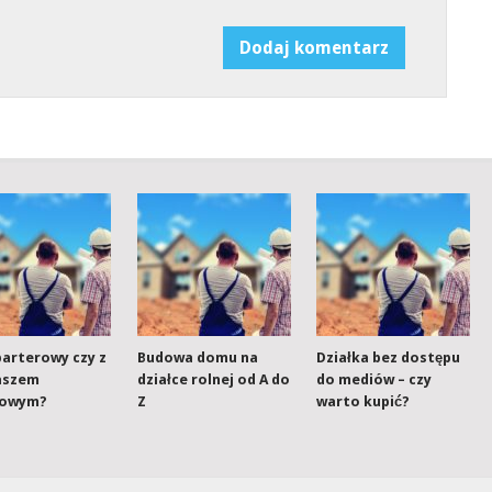
arterowy czy z
Budowa domu na
Działka bez dostępu
aszem
działce rolnej od A do
do mediów – czy
kowym?
Z
warto kupić?