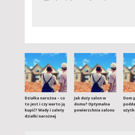
Działka narożna – co
Jak duży salon w
Dom p
to jest i czy warto ją
domu? Optymalna
podd
kupić? Wady i zalety
powierzchnia salonu
użyt
działki narożnej