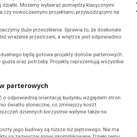
j działki. Możemy wybierać pomiędzy klasycznymi
na czy nowoczesnymi projektami, przywodzącymi na
czymy duże przeszklenia. Sprawia to, że doskonale
też wrażenie przestrzeni, a wnętrze jest odpowiednio
widualnego będą gotowe projekty domów parterowych.
e gusta oraz potrzeby. Projekty reprezentują wszystkie
mów parterowych
 o odpowiednią orientację budynku względem stron
io światło słoneczne, co zmniejszy koszt
szczeń dziennych korzystnie wpłynie także na
oszty jego budowy są niższe niż piętrowego. Nie ma
ekty są zazwyczaj mniej skomplikowane. Dzięki temu