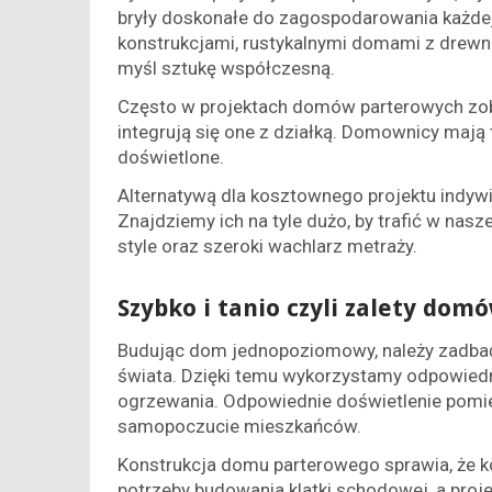
bryły doskonałe do zagospodarowania każde
konstrukcjami, rustykalnymi domami z drew
myśl sztukę współczesną.
Często w projektach domów parterowych zoba
integrują się one z działką. Domownicy mają 
doświetlone.
Alternatywą dla kosztownego projektu indy
Znajdziemy ich na tyle dużo, by trafić w nasz
style oraz szeroki wachlarz metraży.
Szybko i tanio czyli zalety do
Budując dom jednopoziomowy, należy zadbać
świata. Dzięki temu wykorzystamy odpowiedn
ogrzewania. Odpowiednie doświetlenie pomie
samopoczucie mieszkańców.
Konstrukcja domu parterowego sprawia, że k
potrzeby budowania klatki schodowej, a proj