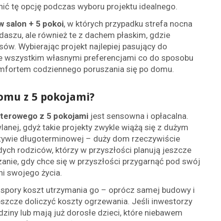
ć tę opcję podczas wyboru projektu idealnego.
 salon + 5 pokoi
, w których przypadku strefa nocna
daszu, ale również te z dachem płaskim, gdzie
ów. Wybierając projekt najlepiej pasujący do
de wszystkim własnymi preferencjami co do sposobu
komfortem codziennego poruszania się po domu.
domu z 5 pokojami?
terowego z 5 pokojami
jest sensowna i opłacalna.
anej, gdyż takie projekty zwykle wiążą się z dużym
tywie długoterminowej – duży dom rzeczywiście
ych rodziców, którzy w przyszłości planują jeszcze
ązanie, gdy chce się w przyszłości przygarnąć pod swój
ni swojego życia.
 spory koszt utrzymania go – oprócz samej budowy i
szcze doliczyć koszty ogrzewania. Jeśli inwestorzy
dziny lub mają już dorosłe dzieci, które niebawem