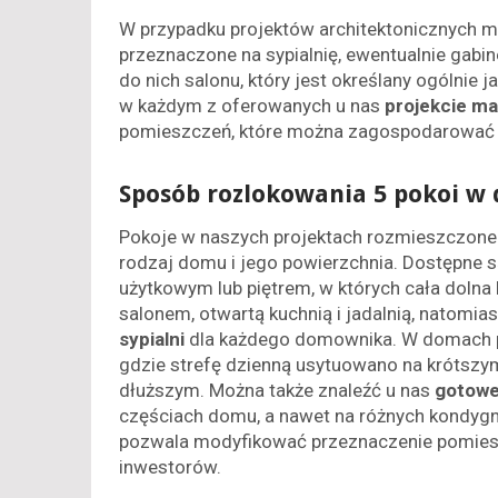
W przypadku projektów architektonicznych m
przeznaczone na sypialnię, ewentualnie gabinet
do nich salonu, który jest określany ogólnie 
w każdym z oferowanych u nas
projekcie ma
pomieszczeń, które można zagospodarować j
Sposób rozlokowania 5 pokoi 
Pokoje w naszych projektach rozmieszczone 
rodzaj domu i jego powierzchnia. Dostępne 
użytkowym lub piętrem, w których cała dolna
salonem, otwartą kuchnią i jadalnią, natomi
sypialni
dla każdego domownika. W domach par
gdzie strefę dzienną usytuowano na krótszym
dłuższym. Można także znaleźć u nas
gotowe
częściach domu, a nawet na różnych kondygn
pozwala modyfikować przeznaczenie pomies
inwestorów.