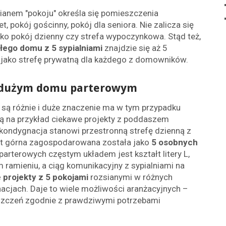
ianem "pokoju" określa się pomieszczenia
, pokój gościnny, pokój dla seniora. Nie zalicza się
jako pokój dzienny czy strefa wypoczynkowa. Stąd też,
łego domu z 5 sypialniami
znajdzie się aż 5
ako strefę prywatną dla każdego z domowników.
w dużym domu parterowym
są różnie i duże znaczenie ma w tym przypadku
są na przykład ciekawe projekty z poddaszem
 kondygnacja stanowi przestronną strefę dzienną z
ast górna zagospodarowana została jako
5 osobnych
terowych częstym układem jest kształt litery L,
 ramieniu, a ciąg komunikacyjny z sypialniami na
 projekty z 5 pokojami
rozsianymi w różnych
acjach. Daje to wiele możliwości aranżacyjnych –
zczeń zgodnie z prawdziwymi potrzebami