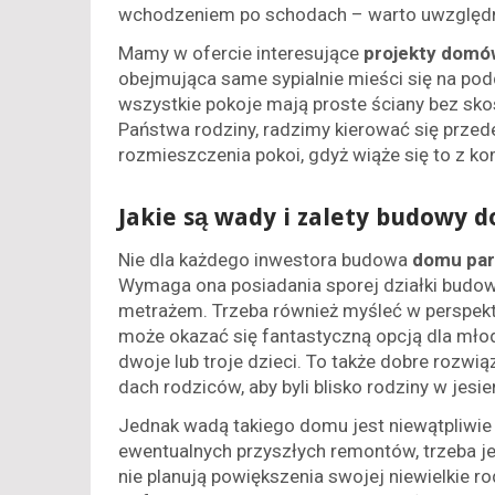
wchodzeniem po schodach – warto uwzględni
Mamy w ofercie interesujące
projekty domów
obejmująca same sypialnie mieści się na pod
wszystkie pokoje mają proste ściany bez skos
Państwa rodziny, radzimy kierować się prze
rozmieszczenia pokoi, gdyż wiąże się to z 
Jakie są wady i zalety budowy 
Nie dla każdego inwestora budowa
domu par
Wymaga ona posiadania sporej działki budowl
metrażem. Trzeba również myśleć w perspek
może okazać się fantastyczną opcją dla młod
dwoje lub troje dzieci. To także dobre rozwi
dach rodziców, aby byli blisko rodziny w jesie
Jednak wadą takiego domu jest niewątpliwie
ewentualnych przyszłych remontów, trzeba je
nie planują powiększenia swojej niewielkie ro