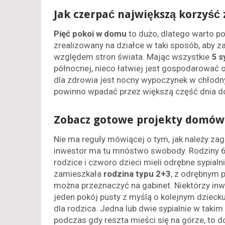
Jak czerpać największą korzyść z
Pięć pokoi w domu
to dużo, dlatego warto po
zrealizowany na działce w taki sposób, aby
względem stron świata. Mając wszystkie
5 s
północnej, nieco łatwiej jest gospodarować 
dla zdrowia jest nocny wypoczynek w chłod
powinno wpadać przez większą część dnia do 
Zobacz gotowe projekty domów
Nie ma reguły mówiącej o tym, jak należy z
inwestor ma tu mnóstwo swobody. Rodziny 6-
rodzice i czworo dzieci mieli odrębne sypial
zamieszkała
rodzina typu 2+3
, z odrębnym 
można przeznaczyć na gabinet. Niektórzy inw
jeden pokój pusty z myślą o kolejnym dziecku,
dla rodzica. Jedna lub dwie sypialnie w taki
podczas gdy reszta mieści się na górze, to 