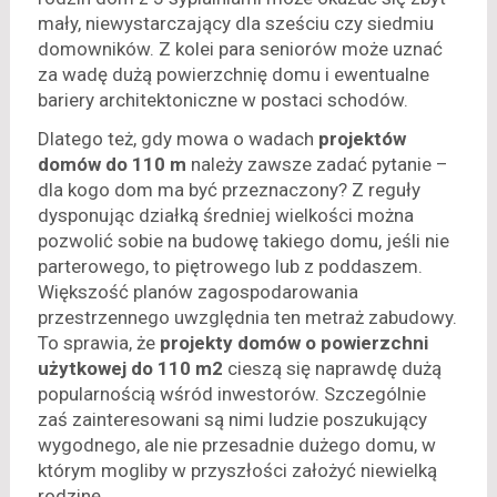
mały, niewystarczający dla sześciu czy siedmiu
domowników. Z kolei para seniorów może uznać
za wadę dużą powierzchnię domu i ewentualne
bariery architektoniczne w postaci schodów.
Dlatego też, gdy mowa o wadach
projektów
domów do 110 m
należy zawsze zadać pytanie –
dla kogo dom ma być przeznaczony? Z reguły
dysponując działką średniej wielkości można
pozwolić sobie na budowę takiego domu, jeśli nie
parterowego, to piętrowego lub z poddaszem.
Większość planów zagospodarowania
przestrzennego uwzględnia ten metraż zabudowy.
To sprawia, że
projekty domów o powierzchni
użytkowej do 110 m2
cieszą się naprawdę dużą
popularnością wśród inwestorów. Szczególnie
zaś zainteresowani są nimi ludzie poszukujący
wygodnego, ale nie przesadnie dużego domu, w
którym mogliby w przyszłości założyć niewielką
rodzinę.