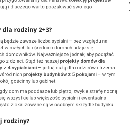
h przygotowaliśmy dla Państwa kolekcję
projektów
zują i dlaczego warto poszukiwać swojego
dla rodziny 2+3?
ją będzie zawsze liczba sypialni – bez względu na
t w małych lub średnich domach udaje się
ch domowników. Najważniejsze jednak, aby podążać
o z dzieci. Stąd też naszej
projekty domów dla
 z 4 sypialniami
– jedną dużą dla rodziców i trzema
 wśród nich
projekty budynków z 5 pokojami
– w tym
kój gościnny lub gabinet.
gdy dom ma poddasze lub piętro, zwykle strefę nocną
ię wszystkie lub większość sypialni i ewentualna
zęsto zlokalizowane są w osobnym skrzydle budynku.
j rodziny?