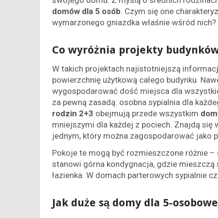
swojego domu. Z myślą o średnich rodzinac
domów dla 5 osób
. Czym się one charaktery
wymarzonego gniazdka właśnie wśród nich?
Co wyróżnia projekty budynków 
W takich projektach najistotniejszą informac
powierzchnię użytkową całego budynku. Nawe
wygospodarować dość miejsca dla wszystki
za pewną zasadą: osobna sypialnia dla każdeg
rodzin 2+3
obejmują przede wszystkim
domy
mniejszymi dla każdej z pociech. Znajdą się
jednym, który można zagospodarować jako po
Pokoje te mogą być rozmieszczone różnie – 
stanowi górna kondygnacja, gdzie mieszczą s
łazienka. W domach parterowych sypialnie c
Jak duże są domy dla 5-osobowe