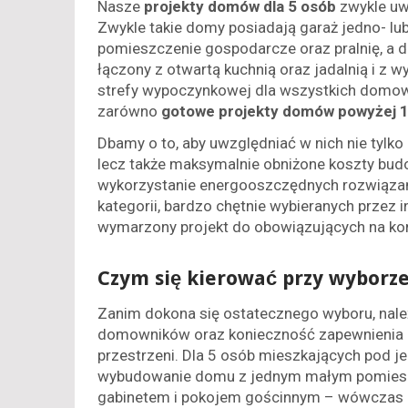
Nasze
projekty domów dla 5 osób
zwykle uw
Zwykle takie domy posiadają garaż jedno- l
pomieszczenie gospodarcze oraz pralnię, a do
łączony z otwartą kuchnią oraz jadalnią i z w
strefy wypoczynkowej dla wszystkich domow
zarówno
gotowe projekty domów powyżej 
Dbamy o to, aby uwzględniać w nich nie tylk
lecz także maksymalnie obniżone koszty budo
wykorzystanie energooszczędnych rozwiązań.
kategorii, bardzo chętnie wybieranych prze
wymarzony projekt do obowiązujących na ko
Czym się kierować przy wyborze
Zanim dokona się ostatecznego wyboru, nale
domowników oraz konieczność zapewnienia k
przestrzeni. Dla 5 osób mieszkających pod
wybudowanie domu z jednym małym pomies
gabinetem i pokojem gościnnym – wówczas dom