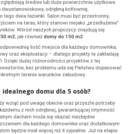
zględniają średnie lub duże powierzchnie użytkowe.
ub dwustanowiskowy, odrębną kotłownię,
 tego dwie łazienki. Salon musi być przestronny,
yjściem na taras, który stanowi niejako „przedłużenie”
ników. Wśród naszych propozycji znajdują się
150 m2
, jak również
domy do 150 m2
.
o odpowiednią ilość miejsca dla każdego domownika,
wy oraz eksploatacji – dlatego projekty te zakładają
 Dzięki dużej różnorodności projektów z tej
z inwestorów, bez problemu uda się Państwu dopasować
nkretnym terenie warunków zabudowy.
 idealnego domu dla 5 osób?
ży wziąć pod uwagę obecne oraz przyszłe potrzeby
ażdemu z nich odrębnej, gwarantującej intymność
 jednym dachem może się okazać niezbędne
zczeniem dla każdego domownika oraz dodatkowym
 będzie miał więcej niż 4 sypialnie. Już na etapie