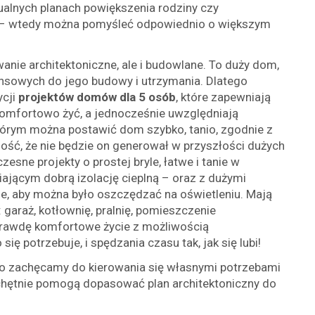
ualnych planach powiększenia rodziny czy
u – wtedy można pomyśleć odpowiednio o większym
anie architektoniczne, ale i budowlane. To duży dom,
nsowych do jego budowy i utrzymania. Dlatego
ycji
projektów domów dla 5 osób
, które zapewniają
omfortowo żyć, a jednocześnie uwzględniają
którym można postawić dom szybko, tanio, zgodnie z
ość, że nie będzie on generował w przyszłości dużych
ne projekty o prostej bryle, łatwe i tanie w
jącym dobrą izolację cieplną – oraz z dużymi
, aby można było oszczędzać na oświetleniu. Mają
 garaż, kotłownię, pralnię, pomieszczenie
prawdę komfortowe życie z możliwością
 potrzebuje, i spędzania czasu tak, jak się lubi!
go zachęcamy do kierowania się własnymi potrzebami
 chętnie pomogą dopasować plan architektoniczny do