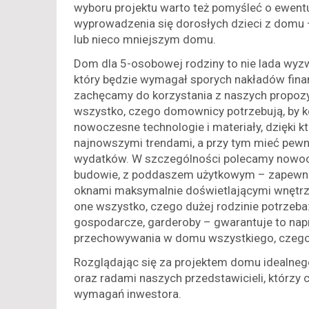
wyboru projektu warto też pomyśleć o ewent
wyprowadzenia się dorosłych dzieci z dom
lub nieco mniejszym domu.
Dom dla 5-osobowej rodziny to nie lada wyzw
który będzie wymagał sporych nakładów fina
zachęcamy do korzystania z naszych propoz
wszystko, czego domownicy potrzebują, by k
nowoczesne technologie i materiały, dzięki 
najnowszymi trendami, a przy tym mieć pewn
wydatków. W szczególności polecamy nowoczes
budowie, z poddaszem użytkowym – zapewnia
oknami maksymalnie doświetlającymi wnętrze
one wszystko, czego dużej rodzinie potrzeba:
gospodarcze, garderoby – gwarantuje to na
przechowywania w domu wszystkiego, czego się
Rozglądając się za projektem domu idealne
oraz radami naszych przedstawicieli, którzy
wymagań inwestora.