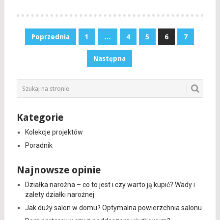
Stronicowanie
Poprzednia
1
…
4
5
6
7
wpisów
Następna
Kategorie
Kolekcje projektów
Poradnik
Najnowsze opinie
Działka narożna – co to jest i czy warto ją kupić? Wady i
zalety działki narożnej
Jak duży salon w domu? Optymalna powierzchnia salonu